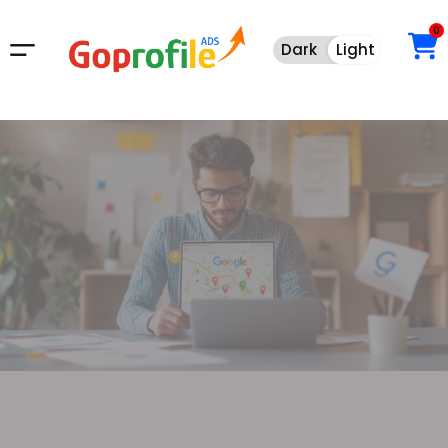
0
Dark
Light
Dark
Light